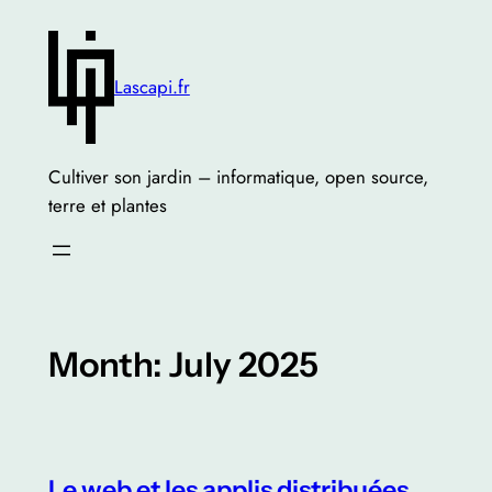
Skip
to
content
Lascapi.fr
Cultiver son jardin – informatique, open source,
terre et plantes
Month:
July 2025
Le web et les applis distribuées