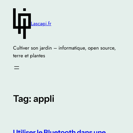
Skip
to
content
Lascapi.fr
Cultiver son jardin – informatique, open source,
terre et plantes
Tag:
appli
Utiliser le Bluetooth dans une