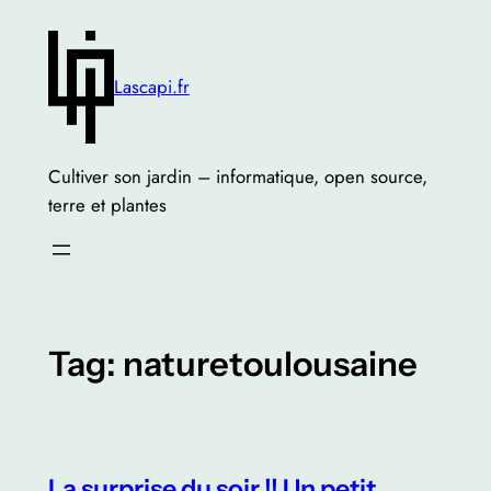
Skip
to
content
Lascapi.fr
Cultiver son jardin – informatique, open source,
terre et plantes
Tag:
naturetoulousaine
La surprise du soir !! Un petit