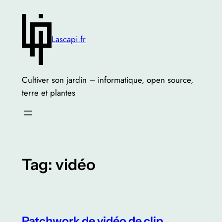
Skip
to
content
Lascapi.fr
Cultiver son jardin – informatique, open source,
terre et plantes
Tag:
vidéo
Patchwork de vidéo de clip