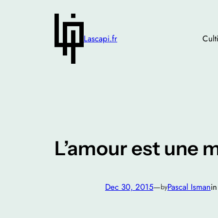
Skip
to
content
Lascapi.fr
Cult
L’amour est une m
Dec 30, 2015
—
Pascal Isman
i
by