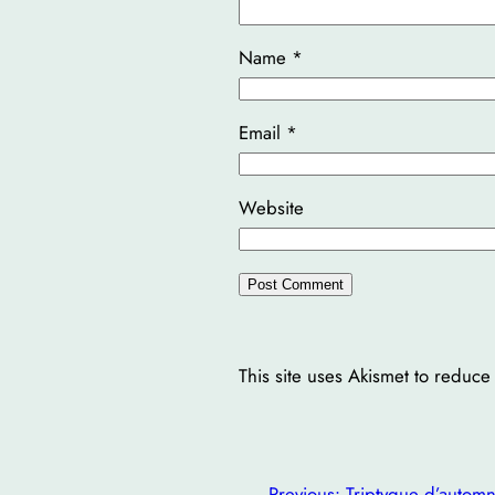
Name
*
Email
*
Website
This site uses Akismet to reduc
←
Previous:
Triptyque d’autom