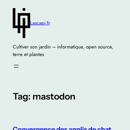
Skip
to
content
Lascapi.fr
Cultiver son jardin – informatique, open source,
terre et plantes
Tag:
mastodon
Convergence des applis de chat