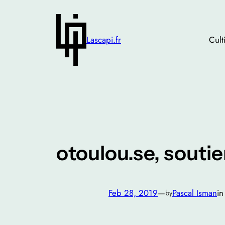
Skip
to
content
Lascapi.fr
Cult
otoulou.se, souti
Feb 28, 2019
—
Pascal Isman
i
by