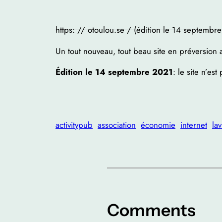
https: // otoulou.se / (édition le 14 septembr
Un tout nouveau, tout beau site en préversion 
Édition le 14 septembre 2021
: le site n’e
activitypub
association
économie
internet
lav
Comments