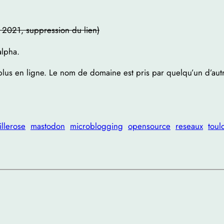
e 2021, suppression du lien)
alpha.
st plus en ligne. Le nom de domaine est pris par quelqu’un d’aut
illerose
mastodon
microblogging
opensource
reseaux
toul