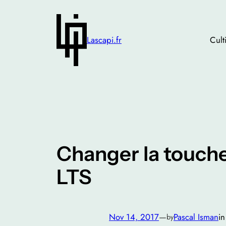
Skip
to
content
Lascapi.fr
Cult
Changer la touche
LTS
Nov 14, 2017
—
Pascal Isman
i
by