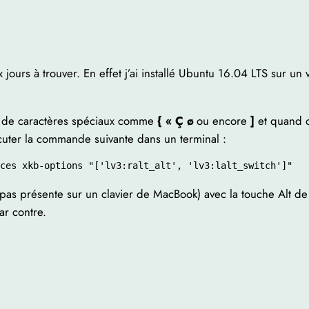
x jours à trouver. En effet j’ai installé Ubuntu 16.04 LTS sur un
re de caractères spéciaux comme
{ « Ç ø
ou encore
]
et quand o
exécuter la commande suivante dans un terminal :
ces xkb-options "['lv3:ralt_alt', 'lv3:lalt_switch']"
 pas présente sur un clavier de MacBook) avec la touche Alt de
r contre.