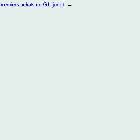
remiers achats en Ğ1 (june)
→