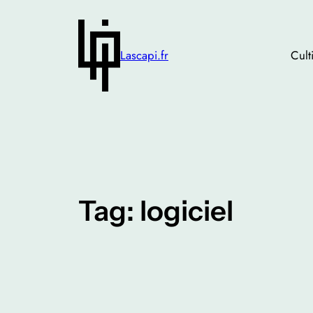
Skip
to
content
Lascapi.fr
Cult
Tag:
logiciel