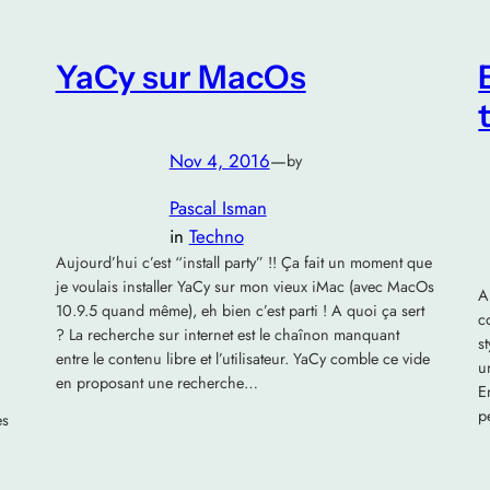
YaCy sur MacOs
Nov 4, 2016
—
by
Pascal Isman
in
Techno
Aujourd’hui c’est “install party” !! Ça fait un moment que
je voulais installer YaCy sur mon vieux iMac (avec MacOs
A
10.9.5 quand même), eh bien c’est parti ! A quoi ça sert
c
? La recherche sur internet est le chaînon manquant
s
entre le contenu libre et l’utilisateur. YaCy comble ce vide
u
en proposant une recherche…
E
p
es