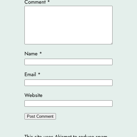
Comment
*
Name
*
Email
*
Website
This site uses Akismet to reduce spam.