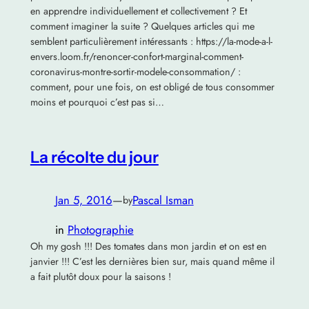
en apprendre individuellement et collectivement ? Et
comment imaginer la suite ? Quelques articles qui me
semblent particulièrement intéressants : https://la-mode-a-l-
envers.loom.fr/renoncer-confort-marginal-comment-
coronavirus-montre-sortir-modele-consommation/ :
comment, pour une fois, on est obligé de tous consommer
moins et pourquoi c’est pas si…
La récolte du jour
Jan 5, 2016
—
Pascal Isman
by
in
Photographie
Oh my gosh !!! Des tomates dans mon jardin et on est en
janvier !!! C’est les dernières bien sur, mais quand même il
a fait plutôt doux pour la saisons !