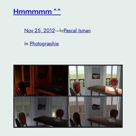
Hmmmmm ^^
Nov 25, 2012
—
Pascal Isman
by
in
Photographie